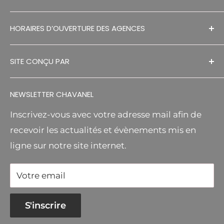
Dimensions des pneus
155/50-8
HISTORIQUE
SÉCHAGE EN GRANGE
arrière
HORAIRES D’OUVERTURE DES AGENCES
CONTACT
ESPACES VERTS
Empattement
80 cm
DECOUVREZ NOS AGENCES
RGPD
MANUTENTION
Garde au sol
120 mm
SITE CONÇU PAR
S.A.V
MR BRICOLAGE RELAIS
Longueur de l'unité
FA DESIGNS
CGV
AGRICOLE
212 cm
motrice
NEWSLETTER CHAVANEL
Largeur de la machine de
Inscrivez-vous avec votre adresse mail afin de
88 cm
base
recevoir les actualités et évènements mis en
ligne sur notre site internet.
Hauteur de l'unité motrice
108 cm
Poids brut remorqué
100 kg
Votre email
Système d’entraînement
Type de la transmission
Manuel
S'inscrire
Commandé par