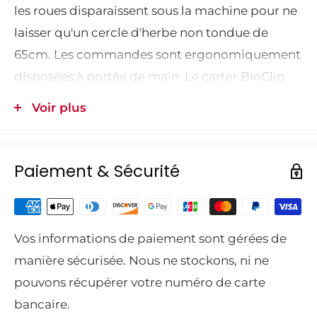
les roues disparaissent sous la machine pour ne
laisser qu'un cercle d'herbe non tondue de
65cm. Les commandes sont ergonomiquement
disposées à portée de main. Le carter BioClip
de 85 cm permet le choix entre l'éjection arrière
Voir plus
ou le mulching.
Paiement & Sécurité
R112C5 RIDER
Rider R112C5
Vos informations de paiement sont gérées de
Moteur
2022-
manière sécurisée. Nous ne stockons, ni ne
pouvons récupérer votre numéro de carte
Réf. : 967 17 85‑02
bancaire.
Type de carburant
Thermique