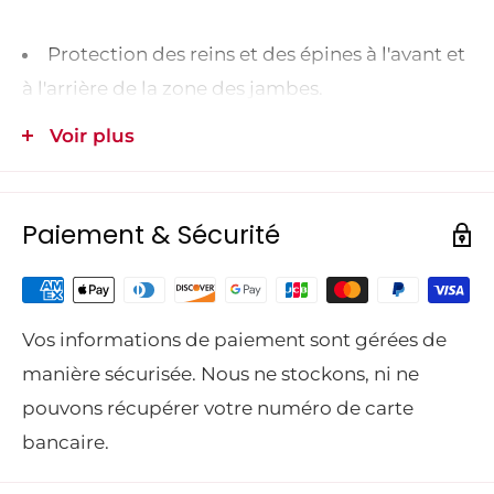
Protection des reins et des épines à l'avant et
à l'arrière de la zone des jambes.
Voir plus
Pour particuliers et utilisateurs occasionnels.
Confort optimal grâce à la matière
Paiement & Sécurité
thermoactive.
NOMBRE DE COUCHES DE RENFORTS ANTI-
Vos informations de paiement sont gérées de
COUPURES :
9
manière sécurisée. Nous ne stockons, ni ne
POIDS :
1,2 KG
pouvons récupérer votre numéro de carte
ROBUSTESSE MATIÈRE EXTÉRIEURE :
++
bancaire.
Matériau respirant très confortable à porter,