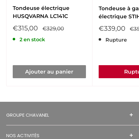
Tondeuse électrique
Tondeuse à g
HUSQVARNA LC141C
électrique ST
Prix
€315,00
Prix
€339,00
Prix
€329,00
Pri
€35
réduit
normal
réduit
no
2 en stock
Rupture
Ajouter au panier
Rupt
GROUPE CHAVANEL
MENTIONS LÉGALES
NOS ACTIVITÉS
RECRUTEMENTS