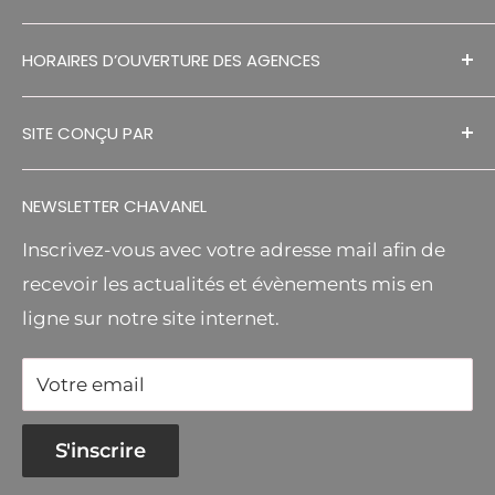
HISTORIQUE
SÉCHAGE EN GRANGE
HORAIRES D’OUVERTURE DES AGENCES
CONTACT
ESPACES VERTS
DECOUVREZ NOS AGENCES
RGPD
MANUTENTION
SITE CONÇU PAR
S.A.V
MR BRICOLAGE RELAIS
FA DESIGNS
CGV
AGRICOLE
NEWSLETTER CHAVANEL
Inscrivez-vous avec votre adresse mail afin de
recevoir les actualités et évènements mis en
ligne sur notre site internet.
Votre email
S'inscrire