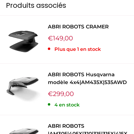
Produits associés
Puissance batterie
2,0 Ah
ABRI ROBOTS CRAMER
Prix
€149,00
réduit
Plus que 1 en stock
ABRI ROBOTS Husqvarna
modèle 4x4|AM435X|535AWD
Prix
€299,00
réduit
4 en stock
ABRI ROBOTS
|AM305|405X|310|315|315X|415X