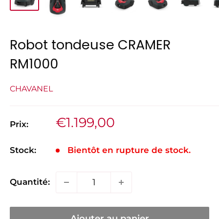
Robot tondeuse CRAMER
RM1000
CHAVANEL
Prix
€1.199,00
Prix:
réduit
Stock:
Bientôt en rupture de stock.
Quantité:
Ajouter au panier