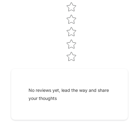
Application
Star rating
Oui
Smartphone
Poids
11
Largeur de coupe
22
(cm)
Temps de charge
70
(min)
Temps de coupe
140
(min)
No reviews yet, lead the way and share
your thoughts
Classe étanchéité
IPX5
Protection contre vol
Oui
Capteur de pluie
Oui
Guide-câbles
2