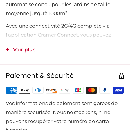
automatisé conçu pour les jardins de taille
moyenne jusqu'à 1000m².
Avec une connectivité 2G/4G complète via
l'application Cramer Connect, vous pouvez
facilement gérer les programmes de coupe et
Voir plus
surveiller l'état du robot.
Conçue dans un souci de sécurité, la RM1000
Paiement & Sécurité
dispose d'un capteur de levage intégré qui
arrête automatiquement les lames, et d'un
capteur de collision qui reconnaît les obstacles.
Vos informations de paiement sont gérées de
Tonte aléatoire pour une pelouse parfaite.
manière sécurisée. Nous ne stockons, ni ne
Module de connexion avec GPS intégré pour la
pouvons récupérer votre numéro de carte
gestion à distance via l'application Cramer.