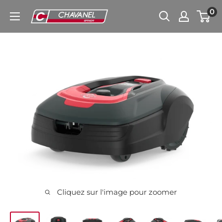
Passer
0
Chavanel.fr
au
contenu
Cliquez sur l'image pour zoomer