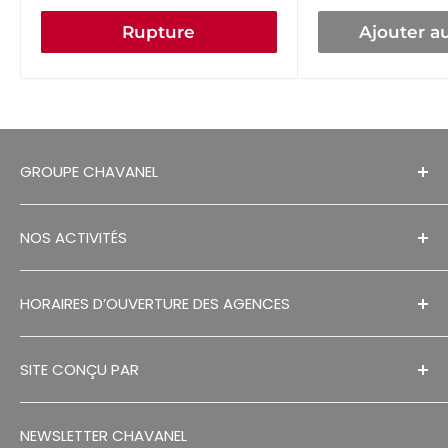
Rupture
Ajouter a
GROUPE CHAVANEL
MENTIONS LÉGALES
NOS ACTIVITÉS
RECRUTEMENTS
HISTORIQUE
SÉCHAGE EN GRANGE
HORAIRES D’OUVERTURE DES AGENCES
CONTACT
ESPACES VERTS
DECOUVREZ NOS AGENCES
RGPD
MANUTENTION
SITE CONÇU PAR
S.A.V
MR BRICOLAGE RELAIS
FA DESIGNS
CGV
AGRICOLE
NEWSLETTER CHAVANEL