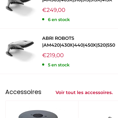
Prix
€249,00
réduit
6 en stock
ABRI ROBOTS
|AM420|430X|440|450X|520|550
Prix
€219,00
réduit
5 en stock
Accessoires
Voir tout les accessoires.