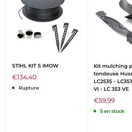
STIHL KIT S IMOW
Kit mulching 
tondeuse Hus
Prix
€134,40
LC253S - LC353
réduit
Rupture
VI - LC 353 VE
Prix
€59,99
réduit
5 en stock