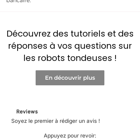
bancaire.
Bouton d'arrêt d'urgence.
Roues en polyéthylène rigide.
Capteurs de soulèvement : le soulèvement du
Découvrez des tutoriels et des
robot entraîne l'arrêt immédiat du moteur de
coupe.
réponses à vos questions sur
Capteurs de collision.
les robots tondeuses !
Lames Cutter résistantes.
Étanchéité IP X5
En découvrir plus
Poids : 11 kg
Dimensions : 26 x 62 x 50 (cm)
Reviews
Niveau sonore (dB)
58
Soyez le premier à rédiger un avis !
Privilège
GSM
Appuyez pour revoir
: