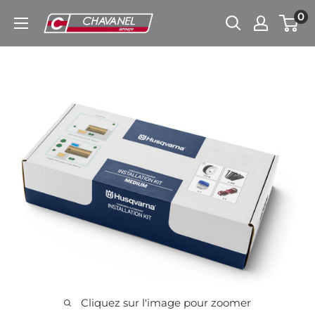
Passer
0
Chavanel.fr
au
contenu
Cliquez sur l'image pour zoomer