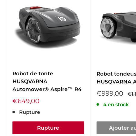
Robot de tonte
Robot tondeu
HUSQVARNA
HUSQVARNA 
Automower® Aspire™ R4
Prix
€999,00
Pri
€1.
réduit
no
Prix
€649,00
4 en stock
réduit
Rupture
Rupture
Ajouter a