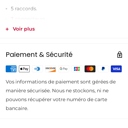
5 raccords.
3 connecteurs.
Voir plus
Données relatives au
Medium
produit
Réf. : 967 97 22‑01
Paiement & Sécurité
Nombre de
3
connecteurs inclus
Nombre de raccords
Vos informations de paiement sont gérées de
5
inclus
manière sécurisée. Nous ne stockons, ni ne
pouvons récupérer votre numéro de carte
Diamètre extérieur
2,7 mm
bancaire.
de la limite
Cavaliers
400 pcs