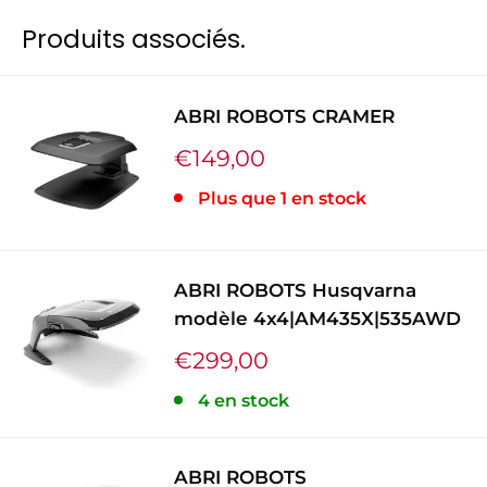
Câble périphérique
250 m
Produits associés.
Aluminium +
Matériaux
Copper
ABRI ROBOTS CRAMER
Prix
€149,00
Compatibles avec les robots
AUTOMOWER®
réduit
Plus que 1 en stock
105, 305, 310, 315 Mark II, 420, 440, 405X, 415X,
430X, 450X, 435X AWD, 520, 550.
ABRI ROBOTS Husqvarna
modèle 4x4|AM435X|535AWD
Prix
€299,00
réduit
4 en stock
ABRI ROBOTS