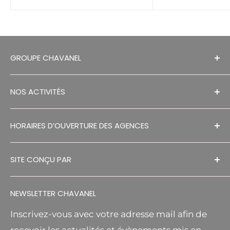
GROUPE CHAVANEL
MENTIONS LÉGALES
NOS ACTIVITÉS
RECRUTEMENTS
HISTORIQUE
SÉCHAGE EN GRANGE
HORAIRES D’OUVERTURE DES AGENCES
CONTACT
ESPACES VERTS
DECOUVREZ NOS AGENCES
RGPD
MANUTENTION
SITE CONÇU PAR
S.A.V
MR BRICOLAGE RELAIS
FA DESIGNS
CGV
AGRICOLE
NEWSLETTER CHAVANEL
Inscrivez-vous avec votre adresse mail afin de
recevoir les actualités et évènements mis en