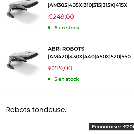
|AM305|405X|310|315|315X|415X
Prix
€249,00
réduit
6 en stock
ABRI ROBOTS
|AM420|430X|440|450X|520|550
Prix
€219,00
réduit
5 en stock
Robots tondeuse.
Economisez
€20