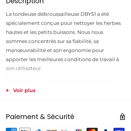
Description
La tondeuse débroussailleuse DBY51 a été 
spécialement conçue pour nettoyer les herbes 
hautes et les petits buissons. Nous nous 
sommes concentrés sur sa fiabilité, sa 
manœuvrabilité et son ergonomie pour 
apporter les meilleures conditions de travail à 
son utilisateur.
Tonte dans les conditions extrêmes et grande 
capacité de débroussaillage et réglage 
Voir plus
centralisé de la hauteur de coupe au guidon. 
Modèle tracté avec de larges roues arrière pour 
Paiement & Sécurité
une bonne traction et une roue pivotante à 
l'avant pour un maniement optimal.