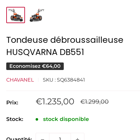
Tondeuse débroussailleuse
HUSQVARNA DB551
Economisez
€64,00
CHAVANEL
SKU :
SQ6384841
Prix
€1.235,00
Prix
€1.299,00
Prix:
normal
réduit
Stock:
stock disponible
Quantité: