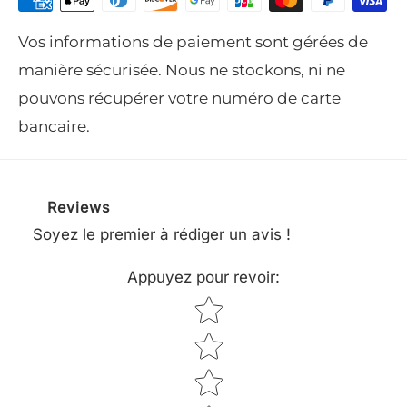
Vos informations de paiement sont gérées de
manière sécurisée. Nous ne stockons, ni ne
Caractéristiques.
pouvons récupérer votre numéro de carte
bancaire.
DBY51
Réf. :
Moteur
Reviews
970812601
Soyez le premier à rédiger un avis !
Nom du moteur
MA190V-LE
Appuyez pour revoir
:
Cylindrée
189 cm³
Star rating
Puissance nette au régime
3,4 kW
présélectionné
Puissance nette - tour par