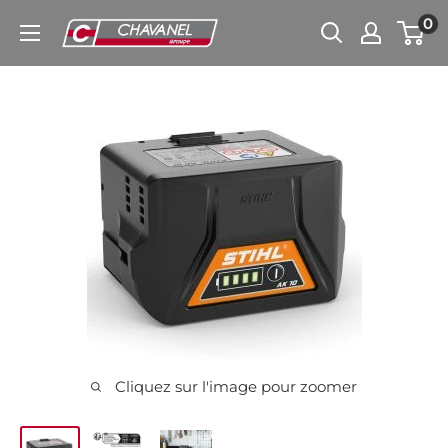
Passer
0
Chavanel.fr
au
contenu
Cliquez sur l'image pour zoomer