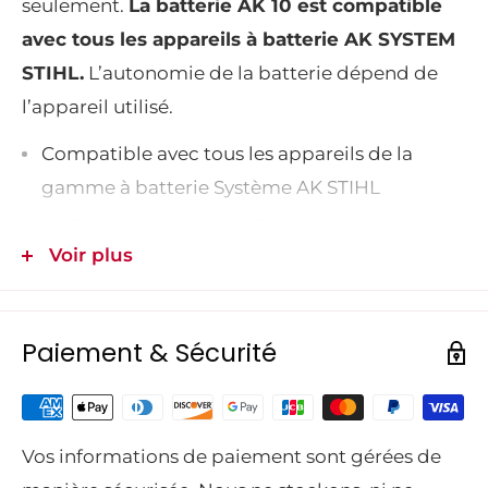
seulement. 
La batterie AK 10 est compatible 
avec tous les appareils à batterie AK SYSTEM 
STIHL.
 L’autonomie de la batterie dépend de 
l’appareil utilisé.
Compatible avec tous les appareils de la 
gamme à batterie Système AK STIHL
4 LED pratiques pour afficher l'état de charge
Voir plus
Batterie Lithium-Ion légère
Un indicateur de charge LED :
il vous permet
de rester informé(e) de l’état de charge et
Paiement & Sécurité
vous prévient en cas d’anomalie.
Batterie Lithium-ion 36 V.
Vos informations de paiement sont gérées de
Capacité : 72 Wh.