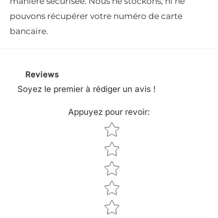
manière sécurisée. Nous ne stockons, ni ne
Compatible avec les chargeurs : AL 100, AL 101,
pouvons récupérer votre numéro de carte
AL 300, AL 500.
bancaire.
Spécifications.
Reviews
Soyez le premier à rédiger un avis !
Tension nominale
36 V
Appuyez pour revoir
:
Capacité
2,1 Ah
Star rating
Puissance
72 Wh
Poids
0,8 kg
Technologie de la
Lithium-Ion Système
batterie
AK