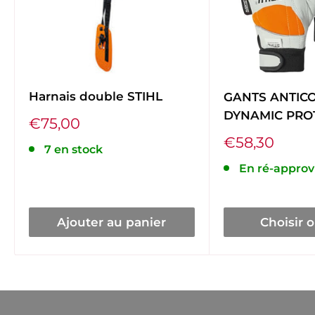
Harnais double STIHL
GANTS ANTIC
DYNAMIC PRO
Prix
€75,00
réduit
Prix
€58,30
7 en stock
réduit
En ré-appro
Ajouter au panier
Choisir 