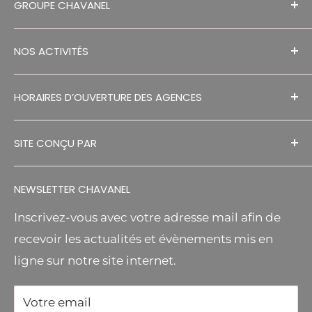
GROUPE CHAVANEL
MENTIONS LÉGALES
NOS ACTIVITÉS
RECRUTEMENTS
HISTORIQUE
SÉCHAGE EN GRANGE
HORAIRES D’OUVERTURE DES AGENCES
CONTACT
ESPACES VERTS
DECOUVREZ NOS AGENCES
RGPD
MANUTENTION
SITE CONÇU PAR
S.A.V
MR BRICOLAGE RELAIS
FA DESIGNS
CGV
AGRICOLE
NEWSLETTER CHAVANEL
Inscrivez-vous avec votre adresse mail afin de
recevoir les actualités et évènements mis en
ligne sur notre site internet.
Votre email