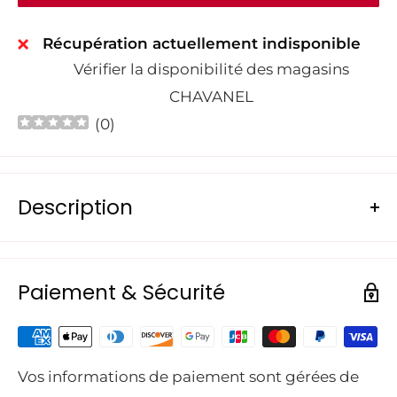
Récupération actuellement indisponible
Vérifier la disponibilité des magasins
CHAVANEL
(
0
)
Description
Découvrez le nouveau taille-haie sur batterie
Husqvarna 522iHD75 de 36 Volts, conçu pour un
Paiement & Sécurité
usage professionnel. Bien qu'électrique, sa
puissance est équivalente à celle d'un taille-
haies à essence.
Vos informations de paiement sont gérées de