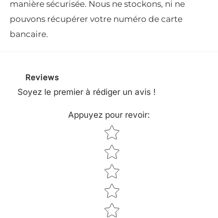
manière sécurisée. Nous ne stockons, ni ne
Proposant de hautes performances, le 522 iHD
pouvons récupérer votre numéro de carte
75 sans fil est idéal pour les travaux
bancaire.
intensifs. Équipé d'un entraînement haute
vitesse et d'une barre de coupe à deux
tranchant de 75 cm avec des couteaux de
Reviews
taillage sur les trois côtés.
Soyez le premier à rédiger un avis !
Vous avez la capacité d'optimiser la batterie en
Appuyez pour revoir
:
utilisant l'adaptateur accessoire spécial pour la
Star rating
connexion à une batterie dorsale. Attention :
Batterie et chargeur de batterie non fournis.
Avantages du modèle 522iHD75 Husqvarna :
-Performances de coupe exceptionnelles
-Lames à coupe tranchante