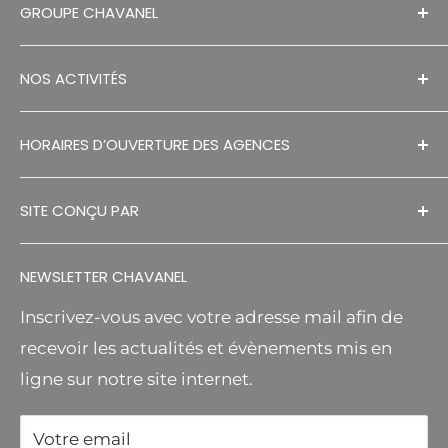
GROUPE CHAVANEL
MENTIONS LÉGALES
NOS ACTIVITÉS
RECRUTEMENTS
HISTORIQUE
SÉCHAGE EN GRANGE
HORAIRES D’OUVERTURE DES AGENCES
CONTACT
ESPACES VERTS
DECOUVREZ NOS AGENCES
RGPD
MANUTENTION
SITE CONÇU PAR
S.A.V
MR BRICOLAGE RELAIS
FA DESIGNS
CGV
AGRICOLE
NEWSLETTER CHAVANEL
Inscrivez-vous avec votre adresse mail afin de
recevoir les actualités et évènements mis en
ligne sur notre site internet.
Votre email