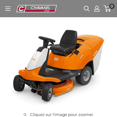
Passer
0
Chavanel.fr
au
contenu
Cliquez sur l'image pour zoomer