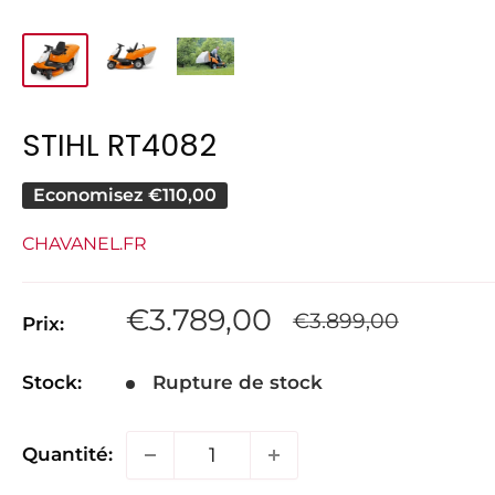
STIHL RT4082
Economisez
€110,00
CHAVANEL.FR
Prix
€3.789,00
Prix
€3.899,00
Prix:
normal
réduit
Stock:
Rupture de stock
Quantité: