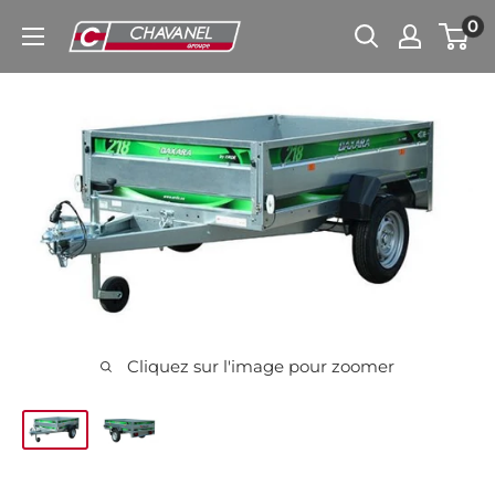
Passer
0
Chavanel.fr
au
contenu
Cliquez sur l'image pour zoomer