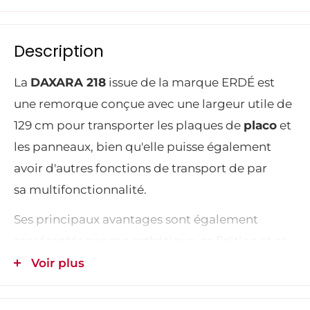
Description
La
DAXARA 218
issue de la marque ERDÉ est
une remorque conçue avec une largeur utile de
129 cm pour transporter les plaques de
placo
et
les panneaux, bien qu'elle puisse également
avoir d'autres fonctions de transport de par
sa
multifonctionnalité.
Ses principaux avantages sont également
représentés par son esthétique, sa finition et sa
solidité qui vous permettront de vous en servir
Voir plus
sereinement. Son constructeur, ERDÉ est une
grande marque qui n'à plus a prouver dans le