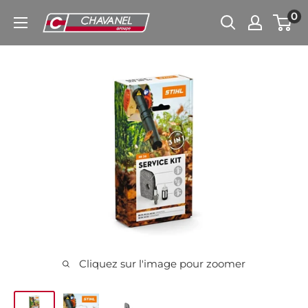
Passer
0
Chavanel.fr
au
contenu
Cliquez sur l'image pour zoomer