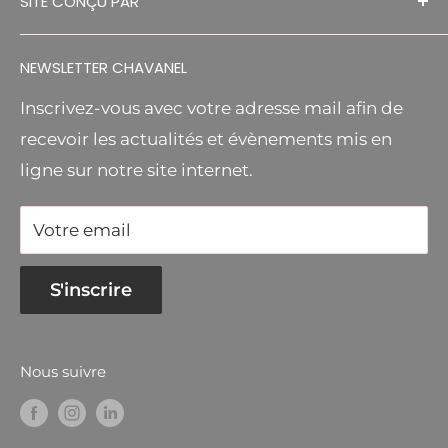
SITE CONÇU PAR
S.A.V
MR BRICOLAGE RELAIS
FA DESIGNS
CGV
AGRICOLE
NEWSLETTER CHAVANEL
Inscrivez-vous avec votre adresse mail afin de
recevoir les actualités et évènements mis en
ligne sur notre site internet.
Votre email
S'inscrire
Nous suivre