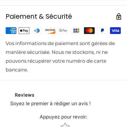
Gardez votre souffleur Stihl en bon état le plus
longtemps possible avec le service kit n°36 pour
Paiement & Sécurité
les modèles SH 86, BG 56, BG 66, BG 86 !
En effet, entretenir régulièrement votre
Vos informations de paiement sont gérées de
machine permet d'
optimiser ses performances,
manière sécurisée. Nous ne stockons, ni ne
et d'améliorer sa fiabilité
. L'avantage du
Service
pouvons récupérer votre numéro de carte
Kit N°36, est qu'il vous
bancaire.
permettra
facilement d'entretenir seul votre
souffleur BG 56 - 66 - 86 ou aspirateur-souffleur
SH 86 !
Reviews
Soyez le premier à rédiger un avis !
Voici le contenu de ce kit très complet pour
l'entretien de vos machines :
Appuyez pour revoir
:
Star rating