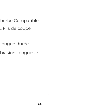
l'herbe
Compatible
L
Fils de coupe
é longue durée.
abrasion, longues et
tériau résistant à
, différents
oisir la bonne