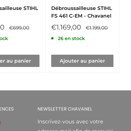
ailleuse STIHL
Débroussailleuse STIHL
C
FS 461 C-EM - Chavanel
t
H
Prix
00
€1.169,00
Prix
Prix
€699,00
€1.199,00
normal
réduit
normal
P
€
tock
26 en stock
r
er au panier
Ajouter au panier
ENCES
NEWSLETTER CHAVANEL
S
Inscrivez-vous avec votre