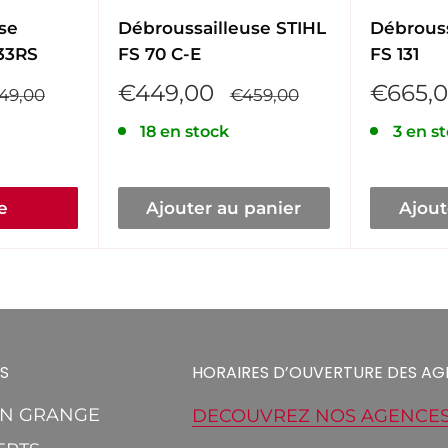
se
Débroussailleuse STIHL
Débrouss
33RS
FS 70 C-E
FS 131
Prix
Prix
€449,00
€665,
x
Prix
49,00
€459,00
rmal
réduit
normal
réduit
18 en stock
3 en s
e
Ajouter au panier
Ajout
S
HORAIRES D’OUVERTURE DES AG
EN GRANGE
DECOUVREZ NOS AGENCE