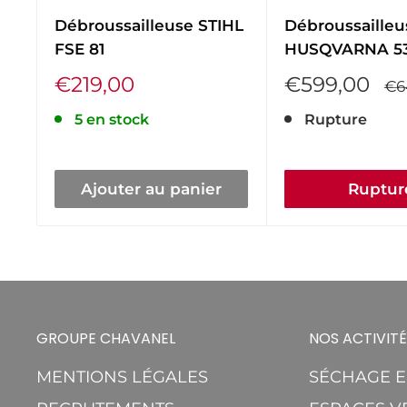
Débroussailleuse STIHL
Débroussailleu
FSE 81
HUSQVARNA 5
Prix
Prix
€219,00
€599,00
Pri
€6
réduit
réduit
no
5 en stock
Rupture
Ajouter au panier
Ruptur
GROUPE CHAVANEL
NOS ACTIVITÉ
MENTIONS LÉGALES
SÉCHAGE 