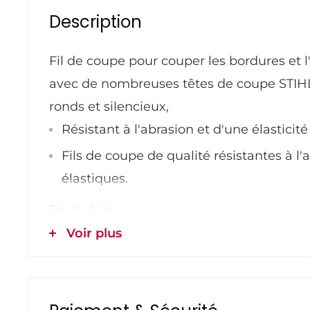
Description
Fil de coupe pour couper les bordures et 
avec de nombreuses têtes de coupe STIH
ronds et silencieux,
Résistant à l'abrasion et d'une élasticit
Fils de coupe de qualité résistantes à l'
élastiques.
En rouleau.
Fils de coupe ronds, fabriqués dans un ma
Voir plus
l'abrasion et d'une élasticité longue durée
diamètres. Les codes couleurs aident à ch
épaisseur de fil.