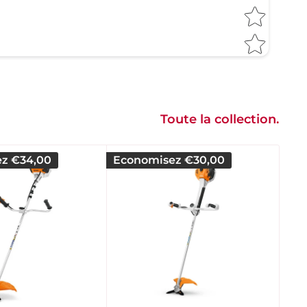
Toute la collection.
ez
€34,00
Economisez
€30,00
Ec