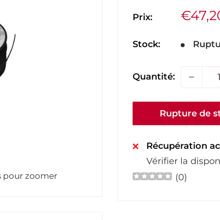
Prix
€47,2
Prix:
réduit
Stock:
Ruptu
Quantité:
Rupture de s
Récupération ac
Vérifier la disp
is pour zoomer
(
0
)