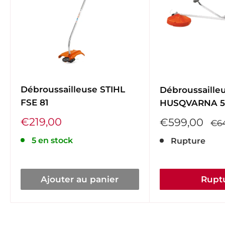
Débroussailleuse STIHL
Débroussaille
FSE 81
HUSQVARNA 5
Prix
€219,00
Prix
€599,00
Pri
€6
réduit
réduit
no
5 en stock
Rupture
Ajouter au panier
Rupt