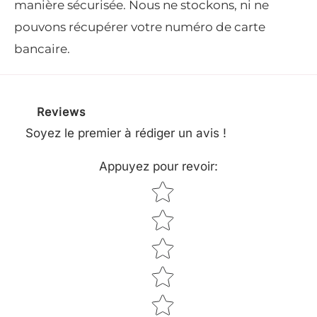
manière sécurisée. Nous ne stockons, ni ne
pouvons récupérer votre numéro de carte
Grâce à la torsion, le sifflement émis pendant le
bancaire.
fauchage est sensiblement plus faible.
Son nouveau profil cruciforme contribue en
Reviews
outre à une puissance de coupe améliorée
Soyez le premier à rédiger un avis !
grâce aux arêtes bien dessinées. Ce fil est
Appuyez pour revoir
:
compatible avec de nombreuses têtes
Star rating
faucheuses STIHL
0000-930-4315