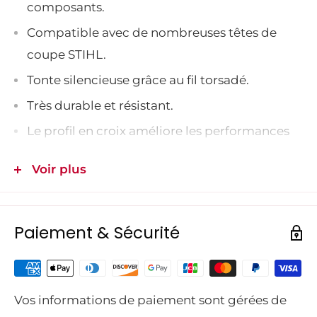
composants.
Compatible avec de nombreuses têtes de
coupe STIHL.
Tonte silencieuse grâce au fil torsadé.
Très durable et résistant.
Le profil en croix améliore les performances
de fauchage.
Voir plus
Fil de coupe à 3 composants en polyamide de
haute qualité.
Paiement & Sécurité
Ce nouveau fil offre une très grande
résistance.
De 3 couleurs, il est en polyamide
haute qualité, avec des fibres de carbone dans
Vos informations de paiement sont gérées de
la partie noire, pour augmenter sa durée de vie.