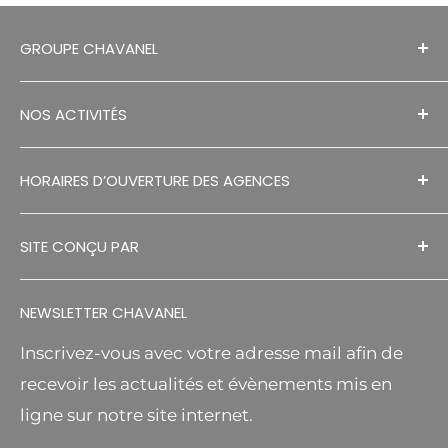
GROUPE CHAVANEL
MENTIONS LÉGALES
NOS ACTIVITÉS
RECRUTEMENTS
HISTORIQUE
SÉCHAGE EN GRANGE
HORAIRES D’OUVERTURE DES AGENCES
CONTACT
ESPACES VERTS
DECOUVREZ NOS AGENCES
RGPD
MANUTENTION
SITE CONÇU PAR
S.A.V
MR BRICOLAGE RELAIS
FA DESIGNS
CGV
AGRICOLE
NEWSLETTER CHAVANEL
Inscrivez-vous avec votre adresse mail afin de
recevoir les actualités et évènements mis en
ligne sur notre site internet.