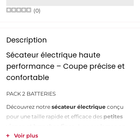
(
0
)
Description
Sécateur électrique haute
performance – Coupe précise et
confortable
PACK 2 BATTERIES
Découvrez notre
sécateur électrique
conçu
pour une taille rapide et efficace des
petites
vignes et branches fines
. Avec ses
lames en
Voir plus
acier SK5 de haute qualité
, il assure une