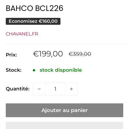
BAHCO BCL226
Economisez
€160,00
CHAVANEL.FR
Prix
€199,00
Prix
€359,00
Prix:
normal
réduit
Stock:
stock disponible
Quantité:
Ajouter au panier