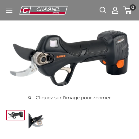
Passer
0
Chavanel.fr
au
contenu
Cliquez sur l'image pour zoomer